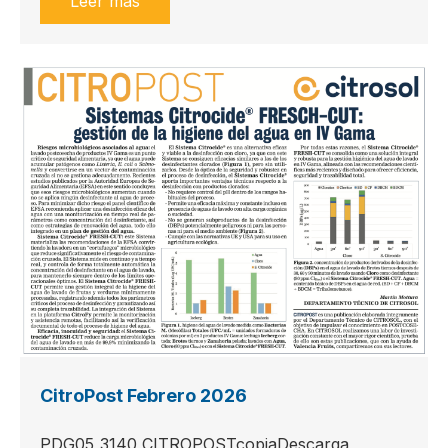
Leer más
CitroPost Febrero 2026
PDG05_3140_CITROPOSTcopiaDescarga