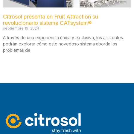
Citrosol presenta en Fruit Attraction su
revolucionario sistema CATsystem®
septiembre 19, 2024
A través de una experiencia única y exclusiva, los asistentes
podrán explorar cómo este novedoso sistema aborda los
problemas de