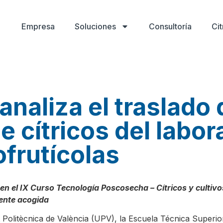
Empresa
Soluciones
Consultoría
Ci
analiza el traslado 
cítricos del labora
ofrutícolas
o en el IX Curso Tecnología Poscosecha – Cítricos y culti
ente acogida
 Politècnica de València (UPV), la Escuela Técnica Superi