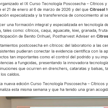
anizado el IX Curso Tecnología Poscosecha – Cítricos y c
e el 21 de enero al 6 de marzo de 2026 y del que
Citrosol
h
ión especializada y la transferencia de conocimiento al se
cer una formación integral y especializada en tecnología 
 tales como: cítricos, caqui, aguacate, kiwi, granada, fruta
rticipación de Benito Orihuel, Postharvest Adviser en
Citros
tamientos postcosecha en cítricos: del laboratorio a las cen
istentes pudieran conectar la evidencia científica con la ap
pectos tan importantes como el control del podrido y su imp
sistencias a fungicidas, presentando la innovadora tecnologí
minuciones que ocurren en drenchers, cataratas y balsas, t
 los caldos.
ta nueva edición Curso Tecnología Poscosecha – Cítricos y
naliza esta misma semana y que ha tenido una gran acogida