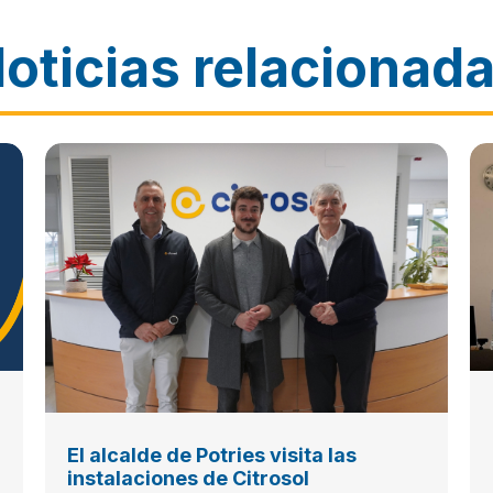
oticias relacionad
El alcalde de Potries visita las
instalaciones de Citrosol